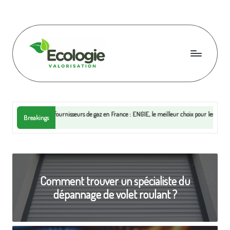
Skip
to
content
E
c
o
s fournisseurs de gaz en France : ENGIE, le meilleur choix pour les particuliers en 2026
Breakings
l
o
g
Comment trouver un spécialiste du
i
dépannage de volet roulant ?
e
v