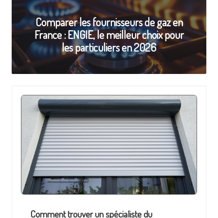
a
Comparer les fournisseurs de gaz en
l
France : ENGIE, le meilleur choix pour
o
les particuliers en 2026
r
i
s
a
ti
o
n
Comment trouver un spécialiste du