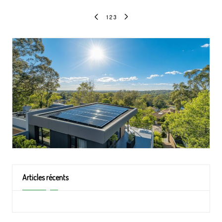
Pagination
1
2
3
PREVIOUS
NEXT
des
PAGE
PAGE
publications
Articles récents