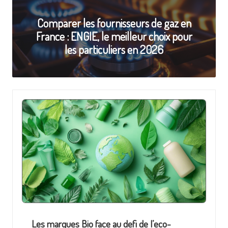
a
Comparer les fournisseurs de gaz en
l
France : ENGIE, le meilleur choix pour
o
les particuliers en 2026
r
i
s
a
ti
o
n
Les marques Bio face au defi de l’eco-