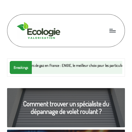
Skip
to
content
E
c
o
eurs de gaz en France : ENGIE, le meilleur choix pour les particuliers en 2026
Breakings
l
o
g
Comment trouver un spécialiste du
i
dépannage de volet roulant ?
e
v